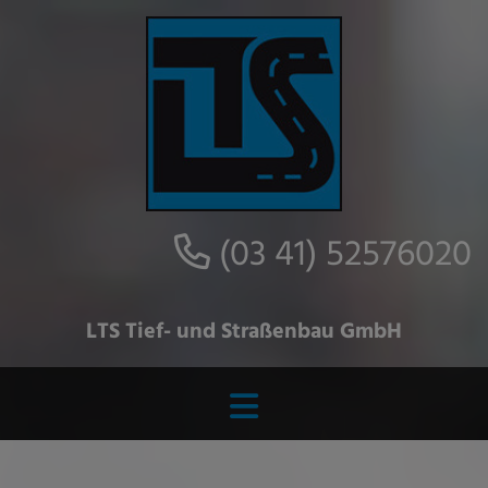
(03 41) 52576020
LTS Tief- und Straßenbau GmbH