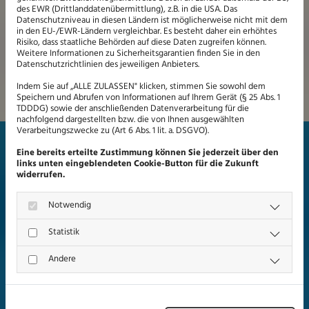
des EWR (Drittlanddatenübermittlung), z.B. in die USA. Das
Stadt Leipzig
Datenschutzniveau in diesen Ländern ist möglicherweise nicht mit dem
in den EU-/EWR-Ländern vergleichbar. Es besteht daher ein erhöhtes
Risiko, dass staatliche Behörden auf diese Daten zugreifen können.
Neugestaltung Zufahrten und Parkplätze Nordanlage
Weitere Informationen zu Sicherheitsgarantien finden Sie in den
Datenschutzrichtlinien des jeweiligen Anbieters.
Sportforum
Indem Sie auf „ALLE ZULASSEN" klicken, stimmen Sie sowohl dem
Speichern und Abrufen von Informationen auf Ihrem Gerät (§ 25 Abs. 1
TDDDG) sowie der anschließenden Datenverarbeitung für die
nachfolgend dargestellten bzw. die von Ihnen ausgewählten
Verarbeitungszwecke zu (Art 6 Abs. 1 lit. a. DSGVO).
Eine bereits erteilte Zustimmung können Sie jederzeit über den
links unten eingeblendeten Cookie-Button für die Zukunft
widerrufen.
Notwendig
Statistik
Andere