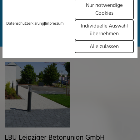
Nur notwendige
Stadt Schkeuditz
Cookies
Verbindungsweg zwischen Ringstraße und Leipziger Straße
|
Datenschutzerklärung
Impressum
Individuelle Auswahl
übernehmen
Alle zulassen
LBU Leipziger Betonunion GmbH