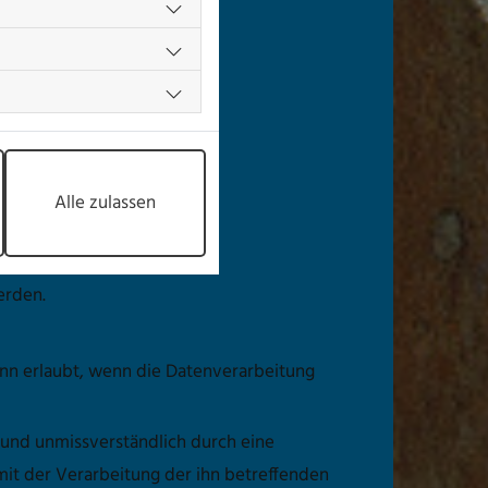
DS-GVO sind wir:
Alle zulassen
erden.
nn erlaubt, wenn die Datenverarbeitung
e und unmissverständlich durch eine
mit der Verarbeitung der ihn betreffenden