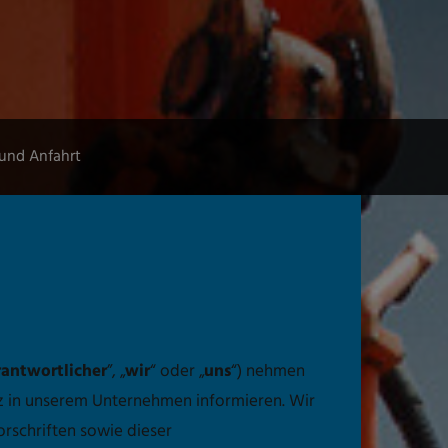
und Anfahrt
antwortlicher
”, „
wir
“ oder „
uns
“) nehmen
z in unserem Unternehmen informieren. Wir
rschriften sowie dieser