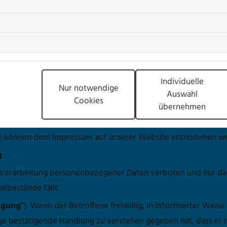
tung Verantwortlichen
enen Daten verantwortliche Stelle im Sinne des Art. 4 Nr. 7 
Individuelle
Nur notwendige
Auswahl
Cookies
übernehmen
 können dem Impressum auf unserer Website entnommen w
g
 Verarbeitung personenbezogener Daten verboten und nur da
atbestände fällt:
ligung
“): Wenn der Betroffene freiwillig, in informierter Weis
ige bestätigende Handlung zu verstehen gegeben hat, dass er 