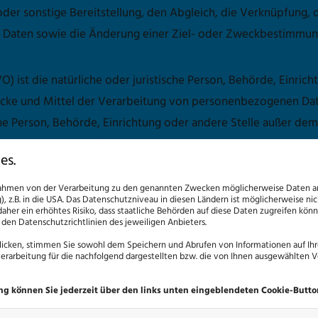
der sonstige Bereitstellung, den Abgleich, die Verknüpfung, 
aten sowie die Änderung einer Ziel- oder Zweckbestimmung,
GVO) ist die natürliche oder juristische Person, Behörde, Einrich
e und Mittel der Verarbeitung von personenbezogenen Daten e
sche Person, Behörde, Einrichtung oder andere Stelle außer d
, die unter der unmittelbaren Verantwortung des Verantwortli
es.
rbeiten; dazu gehören auch andere konzernangehörige jurist
Rahmen von der Verarbeitung zu den genannten Zwecken möglicherweise Daten an
DS-GVO) ist eine natürliche oder juristische Person, Behörde, Ei
, z.B. in die USA. Das Datenschutzniveau in diesen Ländern ist möglicherweise n
s Verantwortlichen, insbesondere gemäß dessen Weisungen, ver
daher ein erhöhtes Risiko, dass staatliche Behörden auf diese Daten zugreifen kön
n den Datenschutzrichtlinien des jeweiligen Anbieters.
uftragsverarbeiter insbesondere kein Dritter.
licken, stimmen Sie sowohl dem Speichern und Abrufen von Informationen auf Ihr
 der betroffenen Person bezeichnet jede freiwillig für den bes
rarbeitung für die nachfolgend dargestellten bzw. die von Ihnen ausgewählten V
sbekundung in Form einer Erklärung oder einer sonstigen ei
ng können Sie jederzeit über den links unten eingeblendeten Cookie-Butto
bt, dass sie mit der Verarbeitung der sie betreffenden perso