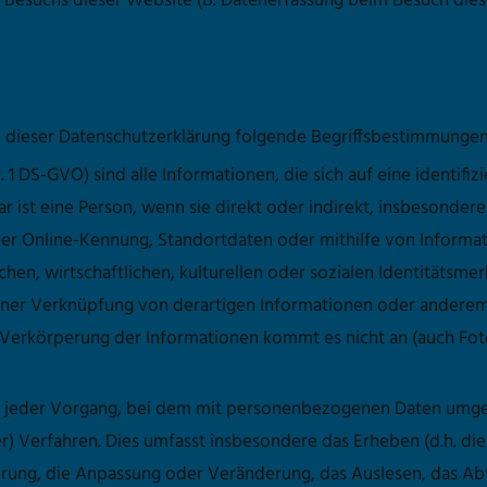
n Besuchs dieser Website (B. Datenerfassung beim Besuch dies
n dieser Datenschutzerklärung folgende Begriffsbestimmunge
Nr. 1 DS-GVO) sind alle Informationen, die sich auf eine identifi
rbar ist eine Person, wenn sie direkt oder indirekt, insbesond
r Online-Kennung, Standortdaten oder mithilfe von Informati
hen, wirtschaftlichen, kulturellen oder sozialen Identitätsmer
s einer Verknüpfung von derartigen Informationen oder andere
Verkörperung der Informationen kommt es nicht an (auch Fo
 ist jeder Vorgang, bei dem mit personenbezogenen Daten umge
er) Verfahren. Dies umfasst insbesondere das Erheben (d.h. die
erung, die Anpassung oder Veränderung, das Auslesen, das A