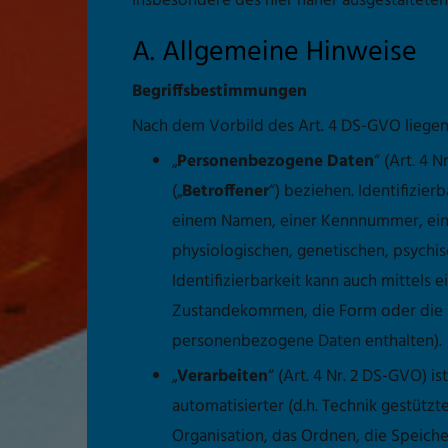
insbesondere des hier näher ausgestaltete
A. Allgemeine Hinweise
Begriffsbestimmungen
Nach dem Vorbild des Art. 4 DS-GVO liege
„
Personenbezogene Daten
“ (Art. 4 
(„
Betroffener
“) beziehen. Identifizie
einem Namen, einer Kennnummer, eine
physiologischen, genetischen, psychisc
Identifizierbarkeit kann auch mittel
Zustandekommen, die Form oder die 
personenbezogene Daten enthalten).
„
Verarbeiten
“ (Art. 4 Nr. 2 DS-GVO)
automatisierter (d.h. Technik gestützt
Organisation, das Ordnen, die Speich