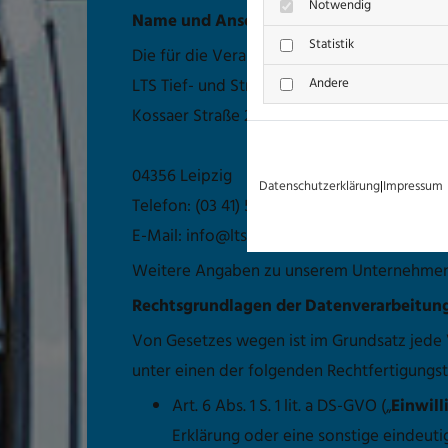
Notwendig
Name und Anschrift des für die Verarbei
Statistik
Die für die Verarbeitung der personenbezog
LTS Tief- und Straßenbau GmbH
Andere
Kossaer Straße 2
04356 Leipzig
|
Datenschutzerklärung
Impressum
Telefon: (03 41) 52576020
E-Mail: info@lts-strassenbau.de
Weitere Angaben zu unserem Unternehmen
Rechtsgrundlagen der Datenverarbeitun
Von Gesetzes wegen ist im Grundsatz jede
unter einen der folgenden Rechtfertigungst
Art. 6 Abs. 1 S. 1 lit. a DS-GVO („
Einwil
Erklärung oder eine sonstige eindeut