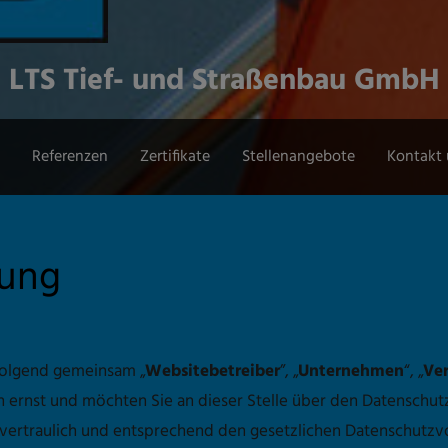
LTS Tief- und Straßenbau GmbH
Referenzen
Zertifikate
Stellenangebote
Kontakt 
rung
folgend gemeinsam „
Websitebetreiber
”, „
Unternehmen
“, „
Ver
ernst und möchten Sie an dieser Stelle über den Datenschut
ertraulich und entsprechend den gesetzlichen Datenschutzvo